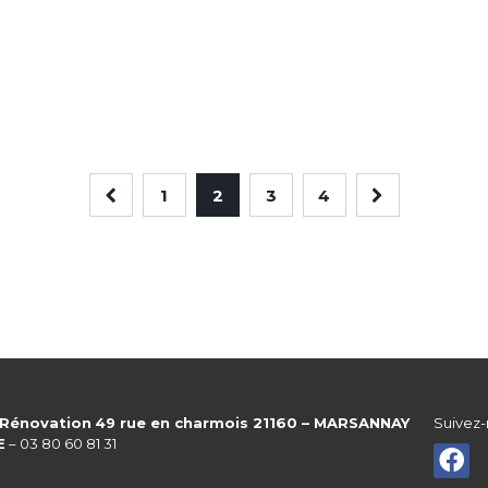
1
2
3
4
 Rénovation
49 rue en charmois 21160 – MARSANNAY
Suivez-
E
– 03 80 60 81 31