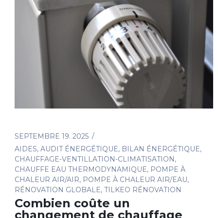
SEPTEMBRE 19. 2025
AIDES
,
AUDIT ÉNERGÉTIQUE
,
BILAN ÉNERGÉTIQUE
,
CHAUFFAGE-VENTILLATION-CLIMATISATION
,
CHAUFFE EAU THERMODYNAMIQUE
,
POMPE À
CHALEUR AIR/AIR
,
POMPE À CHALEUR AIR/EAU
,
RÉNOVATION GLOBALE
,
TILKEO RÉNOVATION
Combien coûte un
changement de chauffage