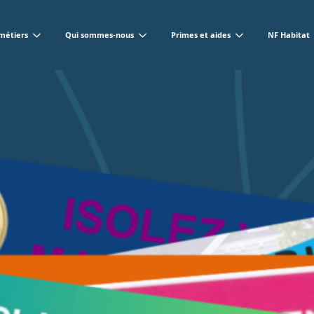
métiers
Qui sommes-nous
Primes et aides
NF Habitat